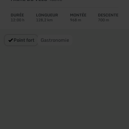
de
circuit:
DURÉE
LONGUEUR
MONTÉE
DESCENTE
12:00 h
128,2 km
968 m
700 m
Point fort
Gastronomie