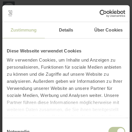
Terug
Ga naar de hoofdinhoud
Ga naar de zoekfunctie
Ga naar de hoofdnavigatie
Ga naar de voettekst
naar
de
startpagina
BOEKEN
ZOEKEN
MENU
Het onderstaande vrijetijdsaanbod is door de
Zustimmung
Details
Über Cookies
aanbieder Natur Pur - Eifel op het
boekingsplatform Regiondo geplaatst. De
aanbieder Natur Pur - Eifel is als enige
Diese Webseite verwendet Cookies
verantwoordelijk voor de inhoud.
Wir verwenden Cookies, um Inhalte und Anzeigen zu
personalisieren, Funktionen für soziale Medien anbieten
zu können und die Zugriffe auf unsere Website zu
analysieren. Außerdem geben wir Informationen zu Ihrer
Verwendung unserer Website an unsere Partner für
soziale Medien, Werbung und Analysen weiter. Unsere
Partner führen diese Informationen möglicherweise mit
weiteren Daten zusammen, die Sie ihnen bereitgestellt
haben oder die sie im Rahmen Ihrer Nutzung der Dienste
gesammelt haben.
Einwilligungsauswahl
Notwendig