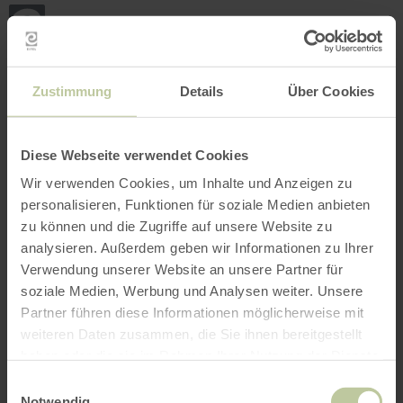
Terug
Ga naar de hoofdinhoud
Ga naar de zoekfunctie
Ga naar de hoofdnavigatie
Ga naar de voettekst
naar
de
startpagina
BOEKEN
ZOEKEN
MENU
Het onderstaande vrijetijdsaanbod is door de
Zustimmung
Details
Über Cookies
aanbieder Louisa Schmitz & Corinna Schlagloth
Freundschaftswerk Gbr op het boekingsplatform
Regiondo geplaatst. De aanbieder Louisa
Diese Webseite verwendet Cookies
Schmitz & Corinna Schlagloth
Wir verwenden Cookies, um Inhalte und Anzeigen zu
Freundschaftswerk Gbr is als enige
personalisieren, Funktionen für soziale Medien anbieten
verantwoordelijk voor de inhoud.
zu können und die Zugriffe auf unsere Website zu
analysieren. Außerdem geben wir Informationen zu Ihrer
Verwendung unserer Website an unsere Partner für
soziale Medien, Werbung und Analysen weiter. Unsere
Partner führen diese Informationen möglicherweise mit
weiteren Daten zusammen, die Sie ihnen bereitgestellt
haben oder die sie im Rahmen Ihrer Nutzung der Dienste
gesammelt haben.
Einwilligungsauswahl
Notwendig