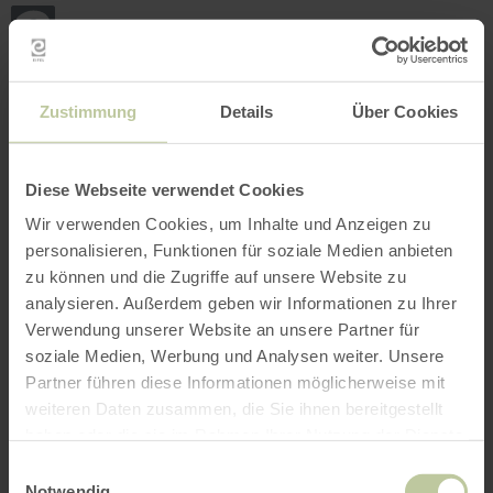
Terug
Ga naar de hoofdinhoud
Ga naar de zoekfunctie
Ga naar de hoofdnavigatie
Ga naar de voettekst
naar
de
startpagina
BOEKEN
ZOEKEN
MENU
Het onderstaande vrijetijdsaanbod is door de
Zustimmung
Details
Über Cookies
aanbieder RurseeZeit op het boekingsplatform
Regiondo geplaatst. De aanbieder RurseeZeit is
als enige verantwoordelijk voor de inhoud.
Diese Webseite verwendet Cookies
Wir verwenden Cookies, um Inhalte und Anzeigen zu
personalisieren, Funktionen für soziale Medien anbieten
zu können und die Zugriffe auf unsere Website zu
analysieren. Außerdem geben wir Informationen zu Ihrer
Verwendung unserer Website an unsere Partner für
soziale Medien, Werbung und Analysen weiter. Unsere
Partner führen diese Informationen möglicherweise mit
weiteren Daten zusammen, die Sie ihnen bereitgestellt
haben oder die sie im Rahmen Ihrer Nutzung der Dienste
gesammelt haben.
Einwilligungsauswahl
Notwendig