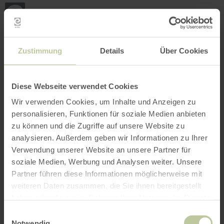
Terug
Ga naar de hoofdinhoud
Ga naar de zoekfunctie
Ga naar de hoofdnavigatie
Ga naar de voettekst
naar
de
startpagina
BOEKEN
ZOEKEN
MENU
Het onderstaande vrijetijdsaanbod is door de
Zustimmung
Details
Über Cookies
aanbieder Rureifel Tourismus GmbH op het
boekingsplatform Regiondo geplaatst. De
aanbieder Rureifel Tourismus GmbH is als enige
Diese Webseite verwendet Cookies
verantwoordelijk voor de inhoud.
Wir verwenden Cookies, um Inhalte und Anzeigen zu
personalisieren, Funktionen für soziale Medien anbieten
zu können und die Zugriffe auf unsere Website zu
analysieren. Außerdem geben wir Informationen zu Ihrer
Verwendung unserer Website an unsere Partner für
soziale Medien, Werbung und Analysen weiter. Unsere
Partner führen diese Informationen möglicherweise mit
weiteren Daten zusammen, die Sie ihnen bereitgestellt
haben oder die sie im Rahmen Ihrer Nutzung der Dienste
gesammelt haben.
Einwilligungsauswahl
Notwendig