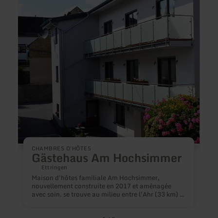
plus
plus
sur
sur
:
:
Gästehaus
Maarb
Am
Resor
Hochsimmer
CHAMBRES D'HÔTES
Gästehaus Am Hochsimmer
Ettringen
A
Maison d'hôtes familiale Am Hochsimmer,
a
nouvellement construite en 2017 et aménagée
d
avec soin. se trouve au milieu entre l'Ahr (33 km) -
e
le Rhin (20km) - la Moselle (29km) et le
m
Nürburgring ( 27 km) à côté de Maria Laach (8 km)
S