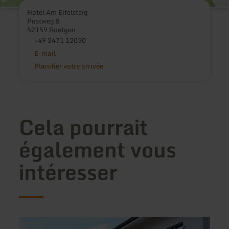
Hotel Am Eifelsteig
Postweg 8
52159 Roetgen
+49 2471 12030
E-mail
Planifier votre arrivée
Cela pourrait
également vous
intéresser
en
en
savoir
savoir