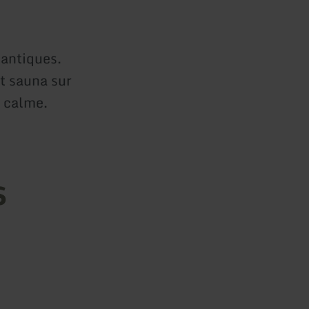
mantiques.
t sauna sur
u calme.
s