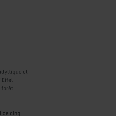
idyllique et
'Eifel
 forêt
d de cinq