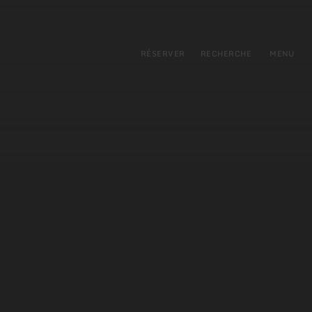
pal
incipale
RÉSERVER
RECHERCHE
MENU