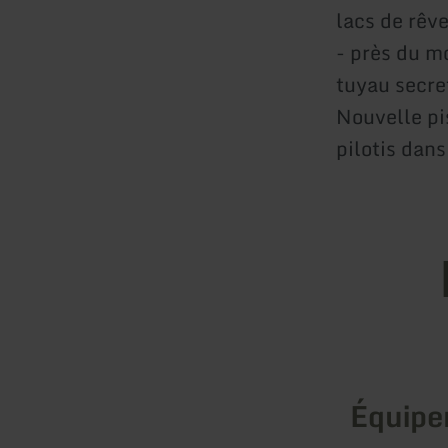
lacs de rêv
- près du m
tuyau secret
Nouvelle pi
pilotis dans
Équip