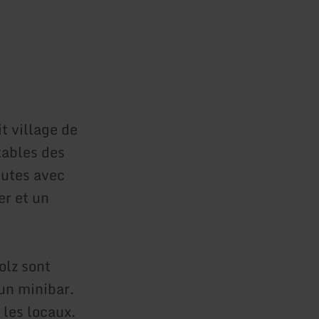
t village de
tables des
outes avec
er et un
olz sont
'un minibar.
les locaux.