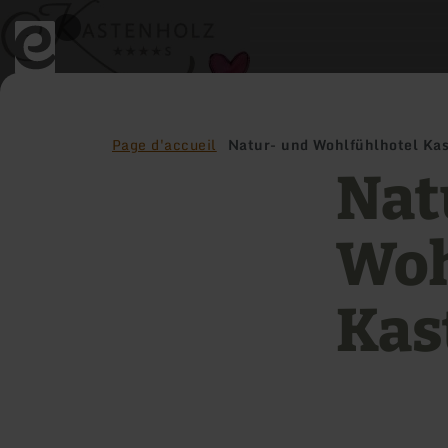
Retour
à
la
page
d'accueil
Page d'accueil
Natur- und Wohlfühlhotel Ka
Nat
Woh
Kas