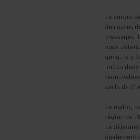
Le centre d
des cures d
massages. U
vous détend
gong, le pi
inclus dans
renouvelées
cerfs de l'
Le matin, un
région de l'
Le déjeuner 
également d