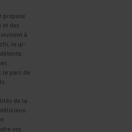
z propose
é et des
invitent à
hi, le qi-
 détente
nes
 le parc de
ls.
lités de la
 délicieux.
nt
ndre vos