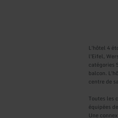
L'hôtel 4 ét
l'Eifel, We
catégories 
balcon. L'h
centre de s
Toutes les 
équipées de 
Une connexi