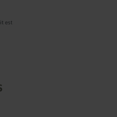
it est
s