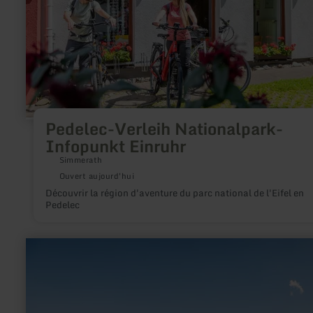
Pedelec-Verleih Nationalpark-
Infopunkt Einruhr
Simmerath
Ouvert aujourd'hui
Découvrir la région d'aventure du parc national de l'Eifel en
Pedelec
en
savoir
plus
sur
:
Bootsverleih
am