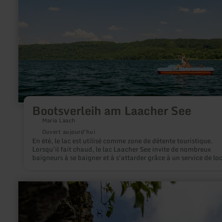
Laacher
See
Bootsverleih am Laacher See
Maria Laach
Ouvert aujourd'hui
En été, le lac est utilisé comme zone de détente touristique.
Lorsqu'il fait chaud, le lac Laacher See invite de nombreux
baigneurs à se baigner et à s'attarder grâce à un service de lo
de bateaux. Remarque : la location de bateaux peut être fermée à
court terme en raison des conditions météorologiques et
notamment des conditions de vent défavorables.
en
savoir
plus
sur
: