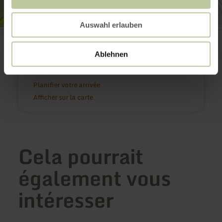
Auswahl erlauben
Wintersportgebiet Hohe Acht/Jammelshofen
Bergstraße
53520 Jammelshofen
Ablehnen
(0049) 2691 7741
Site web
Planifier votre arrivée
Afficher sur la carte
Cela pourrait
également vous
intéresser