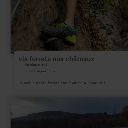
via ferrata aux châteaux
Manderscheid
Ouvert aujourd'hui
La meilleure via ferrata non alpine d'Allemagne !
en
savoir
plus
sur
:
Dreyshalle