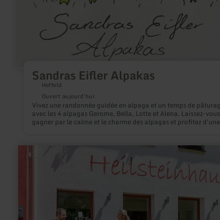
Sandras Eifler Alpakas
Hoffeld
Ouvert aujourd'hui
Vivez une randonnée guidée en alpaga et un temps de pâtura
avec les 4 alpagas Gerome, Bella, Lotte et Alena. Laissez-vous
gagner par le calme et le charme des alpagas et profitez d'une
parenthèse de détente au cœur de la nature de l'Eifel.
en
savoir
plus
sur
:
Pedelec-
Verleih
Nationalpark-
Infopunkt
Einruhr