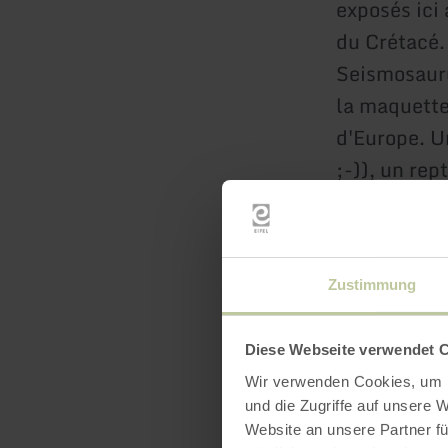
exposés ici
du Crétacé.
Seismosaurus
la maquette
d'Europe. U
;-)), un rep
Hillesheim d
Et bien sûr,
de la Gorge
Zustimmung
qui vivait i
Luxembourg 
Diese Webseite verwendet 
Teufelsschl
Wir verwenden Cookies, um I
"diabolosau
und die Zugriffe auf unsere 
en son genre
Website an unsere Partner fü