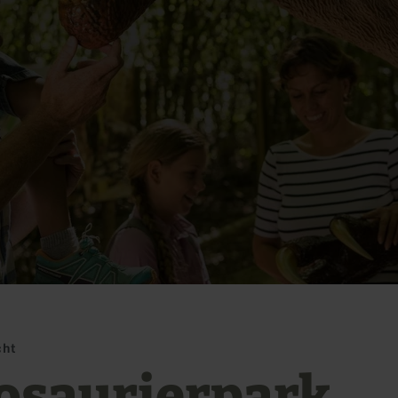
cht
osaurierpark