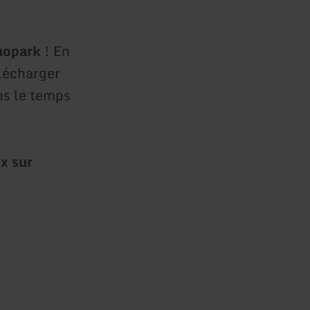
inopark
! En
élécharger
ns le temps
ix sur