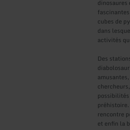
dinosaures o
fascinantes
cubes de pyr
dans lesquel
activités q
Des station
diabolosaur
amusantes, 
chercheurs,
possibilités
préhistoire
rencontre p
et enfin la