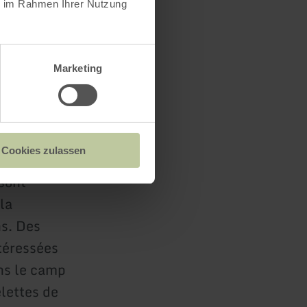
ie im Rahmen Ihrer Nutzung
Marketing
u parc,
 trouve
 le
Cookies zulassen
s
 sont
la
ns. Des
téressées
ns le camp
lettes de