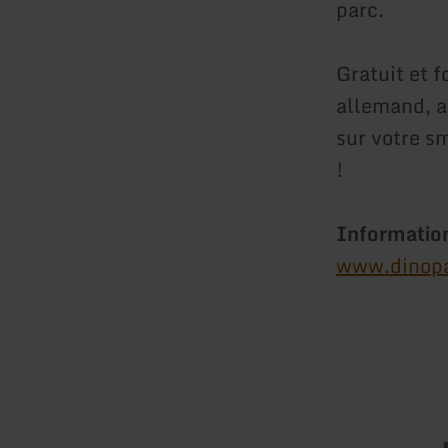
parc.
Gratuit et
allemand, an
sur votre s
!
Information
www.dinopa