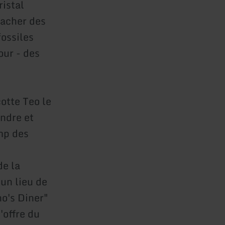
ristal
tacher des
fossiles
our - des
otte Teo le
ndre et
mp des
de la
 un lieu de
no's Diner"
'offre du