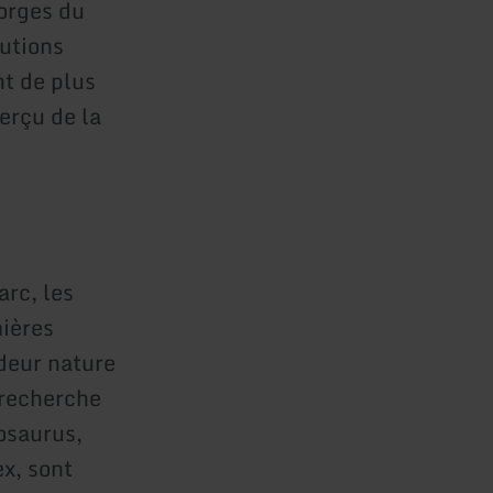
orges du
tutions
nt de plus
erçu de la
arc, les
mières
deur nature
 recherche
gosaurus,
ex, sont