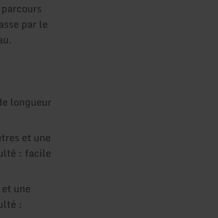
e parcours
asse par le
au.
de longueur
tres et une
lté : facile
 et une
lté :