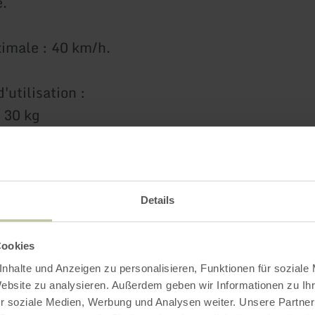
.
imale : 40 km/h.
'utilisation :
. 30 kg
ble à partir de 10 ans sans accompagnement, à p
ent en compagnie active d'un parent ou d'un tu
Details
Plus d'information
Cookies
nhalte und Anzeigen zu personalisieren, Funktionen für soziale
Website zu analysieren. Außerdem geben wir Informationen zu I
r soziale Medien, Werbung und Analysen weiter. Unsere Partner