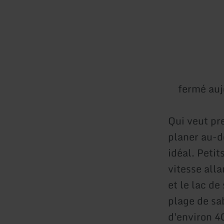
fermé auj
Qui veut pr
planer au-de
idéal. Peti
vitesse all
et le lac de
plage de sa
d'environ 4