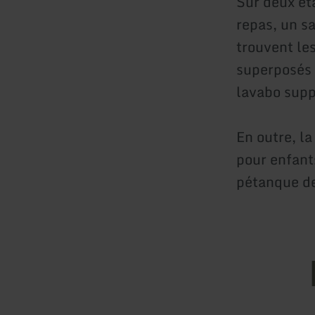
Sur deux ét
repas, un sa
trouvent le
superposés 
lavabo supp
En outre, l
pour enfant
pétanque de