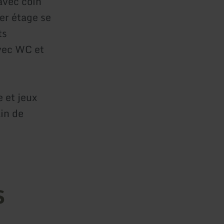
avec coin
er étage se
ts
avec WC et
 et jeux
ain de
s