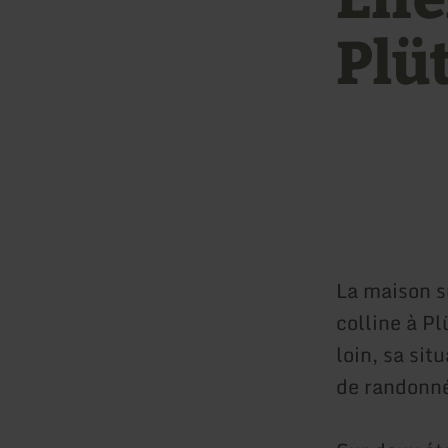
Plü
La maison s
colline à P
loin, sa sit
de randonn