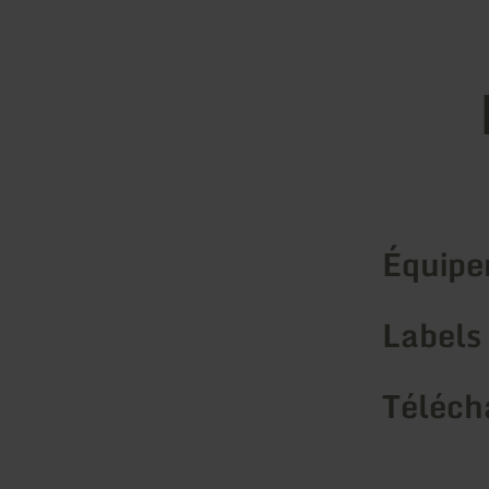
Équip
Labels 
Téléch