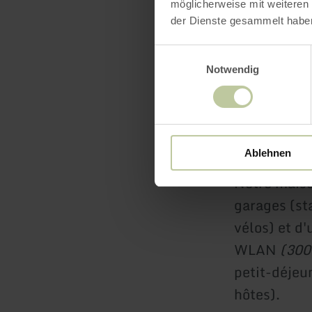
Vous êtes e
möglicherweise mit weiteren
der Dienste gesammelt habe
Vous avez d
Einwilligungsauswahl
passage ? A
Notwendig
aux autorou
A 61
(sorti
7/6:Polch 
Ablehnen
Notre maiso
garages (st
vélos) et d
WLAN
(300
petit-déjeun
hôtes).