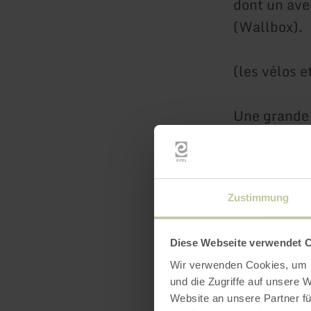
dont un ave
(Wallbox).
(les vélos e
Une grande 
agréable.
Commencez l
Zustimmung
Nous nous r
Diese Webseite verwendet 
Wir verwenden Cookies, um I
Famille Ach
und die Zugriffe auf unsere 
Website an unsere Partner fü