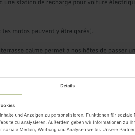
c une station de recharge pour voiture électriq
t les motos peuvent y être garés).
terrasse calme permet à nos hôtes de passer 
a journée avec notre copieux petit-déjeuner.
Details
éjouissons de votre visite.
Cookies
nhalte und Anzeigen zu personalisieren, Funktionen für soziale
im et Monika Müller
Website zu analysieren. Außerdem geben wir Informationen zu I
r soziale Medien, Werbung und Analysen weiter. Unsere Partner