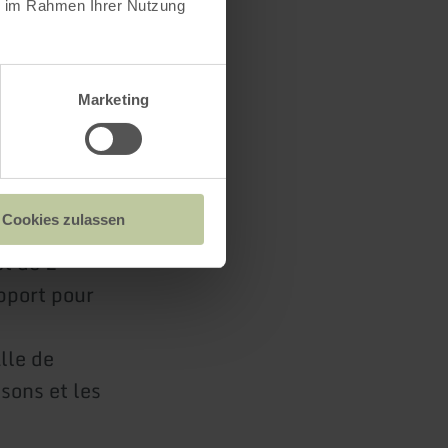
ie im Rahmen Ihrer Nutzung
ous êtes de
ès rapide
Marketing
 48 (sortie
Cookies zulassen
et de 2
pport pour
lle de
ssons et les