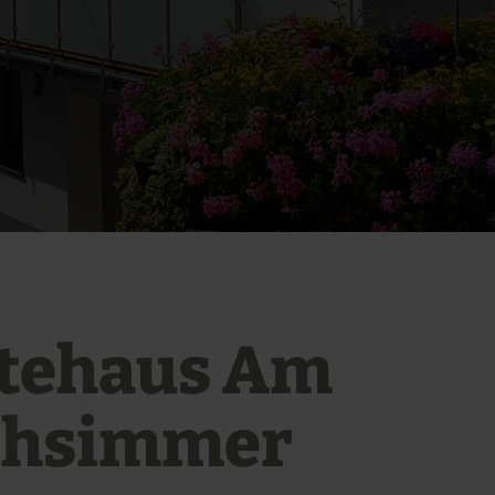
tehaus Am
chsimmer