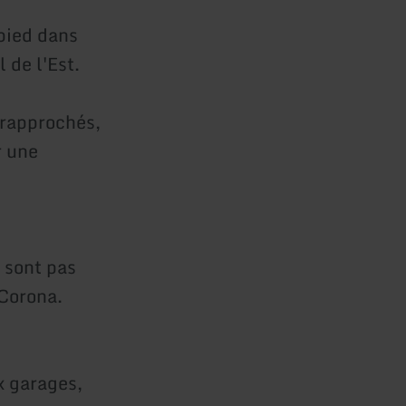
pied dans
 de l'Est.
 rapprochés,
r une
e sont pas
 Corona.
x garages,