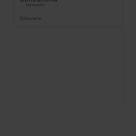
Dockweiler
Scheuneria
F
V