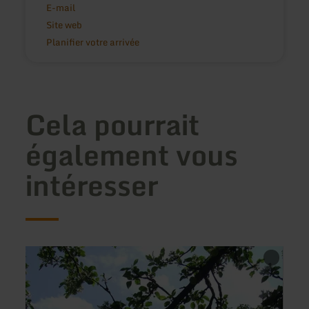
E-mail
Site web
Planifier votre arrivée
Cela pourrait
également vous
intéresser
en
en
savoir
savoir
plus
plus
sur
sur
:
:
Gästehaus
Ferie