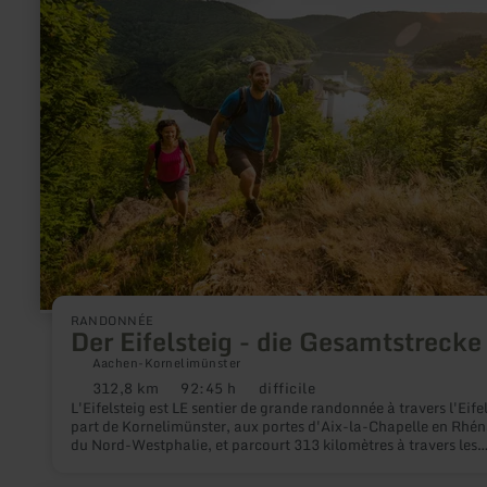
faire.
plus
sur
:
Der
Eifelsteig
-
die
Gesamtstrecke
RANDONNÉE
Der Eifelsteig - die Gesamtstrecke
Aachen-Kornelimünster
312,8 km
92:45 h
difficile
Distance
Durée
Difficulté
L'Eifelsteig est LE sentier de grande randonnée à travers l'Eifel
:
:
:
part de Kornelimünster, aux portes d'Aix-la-Chapelle en Rhén
du Nord-Westphalie, et parcourt 313 kilomètres à travers les
paysages variés de l'Eifel jusqu'à Trèves en Rhénanie-Palatina
plus ancienne ville d'Allemagne.