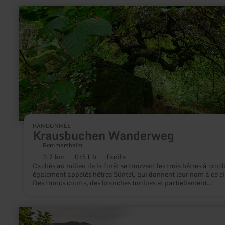
en
savoir
plus
sur
:
Krausbuchen
Wanderweg
RANDONNÉE
Krausbuchen Wanderweg
Rommersheim
3,7 km
0:51 h
facile
Distance
Durée
Difficulté
Cachés au milieu de la forêt se trouvent les trois hêtres à croch
:
:
:
également appelés hêtres Süntel, qui donnent leur nom à ce ci
Des troncs courts, des branches tordues et partiellement
entremêlées avec des rameaux pendants et une couronne qui 
pousse pas en hauteur mais en largeur décrivent le hêtre frisé.
Trouver le calme, faire le plein d'énergie, laisser libre cours à 
en
imagination, c'est ce que les hêtres à crochets mystiques invit
savoir