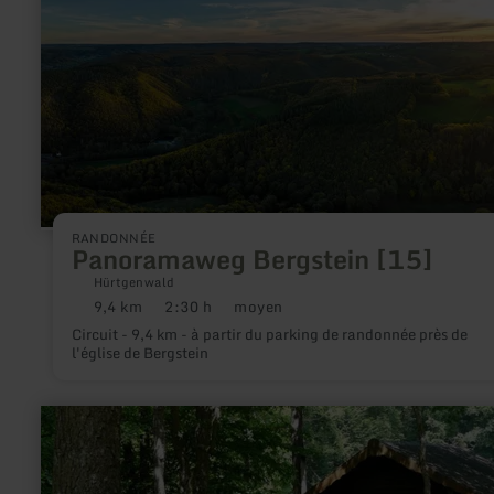
[15]
RANDONNÉE
Panoramaweg Bergstein [15]
Hürtgenwald
9,4 km
2:30 h
moyen
Distance
Durée
Difficulté
:
:
:
Circuit - 9,4 km - à partir du parking de randonnée près de
l'église de Bergstein
en
savoir
plus
sur
: