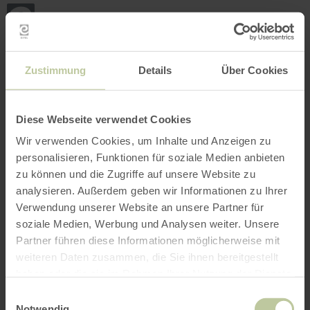
Retour
Aller au contenu principal
Aller à la recherche
Aller à la navigation principa
Aller au pied de page
à
la
page
RÉSERVER
RECHERCHE
MENU
d'accueil
L'offre de loisirs listée ci-dessous a été publiée
Zustimmung
Details
Über Cookies
par le prestataire Naturpark Nordeifel e.V. sur la
plateforme de réservation Regiondo. Le
prestataire Naturpark Nordeifel e.V. est seul
Diese Webseite verwendet Cookies
responsable du contenu.
Wir verwenden Cookies, um Inhalte und Anzeigen zu
personalisieren, Funktionen für soziale Medien anbieten
zu können und die Zugriffe auf unsere Website zu
analysieren. Außerdem geben wir Informationen zu Ihrer
Verwendung unserer Website an unsere Partner für
soziale Medien, Werbung und Analysen weiter. Unsere
Partner führen diese Informationen möglicherweise mit
weiteren Daten zusammen, die Sie ihnen bereitgestellt
haben oder die sie im Rahmen Ihrer Nutzung der Dienste
gesammelt haben.
Einwilligungsauswahl
Notwendig