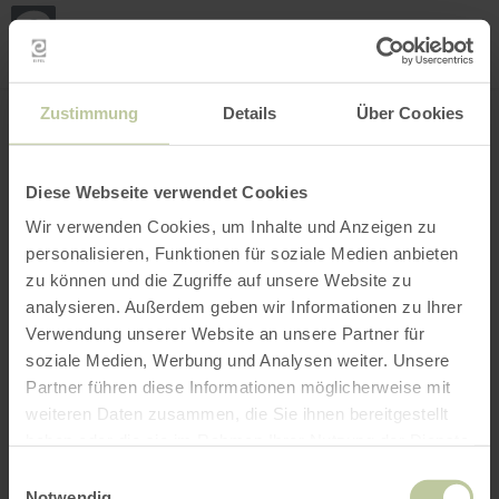
Loca
ma
posi
Rechercher un lieu
Ouvrir le filtre
CARTE INTERACTIVE
Zustimmung
Details
Über Cookies
Diese Webseite verwendet Cookies
Wir verwenden Cookies, um Inhalte und Anzeigen zu
personalisieren, Funktionen für soziale Medien anbieten
zu können und die Zugriffe auf unsere Website zu
analysieren. Außerdem geben wir Informationen zu Ihrer
Verwendung unserer Website an unsere Partner für
soziale Medien, Werbung und Analysen weiter. Unsere
Partner führen diese Informationen möglicherweise mit
weiteren Daten zusammen, die Sie ihnen bereitgestellt
haben oder die sie im Rahmen Ihrer Nutzung der Dienste
gesammelt haben.
Einwilligungsauswahl
Notwendig