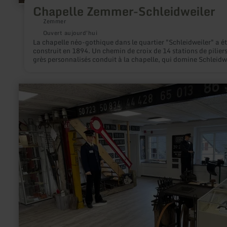
Chapelle Zemmer-Schleidweiler
Zemmer
Ouvert aujourd'hui
La chapelle néo-gothique dans le quartier "Schleidweiler" a é
construit en 1894. Un chemin de croix de 14 stations de pilier
grès personnalisés conduit à la chapelle, qui domine Schleidwe
À partir de la zone centrale Schleidweiler accompagne le visit
stations jusqu'à la chapelle. Arrivé chez la chapelle sur le cro
montagne le visiteur peut profiter d'une belle vue sur la "Fidei
en
savoir
plus
sur
:
Eisenbahnmuseum
-
Jünkerath