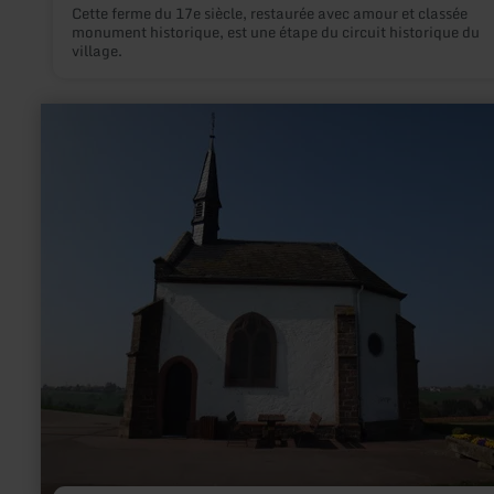
Cette ferme du 17e siècle, restaurée avec amour et classée
monument historique, est une étape du circuit historique du
village.
en
savoir
plus
sur
:
Chapelle
Zemmer-
Schleidweiler