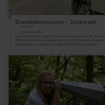
Eisenbahnmuseum - Jünkerath
Jünkerath
fermé aujourd'hui
Le musée ferroviaire de Jünkerath documente plus de 150 ans
d'histoire ferroviaire dans la région de l'Eifel et de la Moselle.
l'exposition, les visiteurs trouveront de nombreux objets
intéressants issus de la vie quotidienne des cheminots. Vous
trouverez des informations plus précises sur le musée et les ob
présentés sur le site Internet www.eisenbahnmuseum-
en
juenkerath.de. Horaires d'ouverture : Avril à fin septembre, tous les
savoir
samedis de 14 à 16 heures. Pour les grands groupes, des heur
plus
d'ouverture spéciales sont possibles sur rendez-vous. L'entrée 
sur
gratuite, mais il est demandé de faire un don.
:
Achtsamkeitspunkt
5
"Ort
des
Hörens"