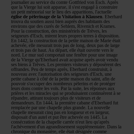
journalier au service du comte Gottfried von Esch. Après
que la Vierge lui soit apparue, il s'est engagé à construire
un petit mémorial sur le lieu des apparitions, l'actuelle
église de pèlerinage de la Visitation à Klausen
. Eberhard
trouva du soutien aussi bien auprès des habitants des
environs que des curés de Sehlem, Rivenich et Krames.
Pour la construction, des ministériels de Trèves, les
seigneurs d'Esch, mirent leurs propres terres à disposition.
En 1442, la construction de la petite maison de Marie était
achevée, elle mesurait trois pas de long, deux pas de large
et trois pas de haut. Au départ, elle était ouverte vers le
nord. Le mur sud comportait une fenêtre pour une image
de la Vierge qu'Eberhard avait acquise après avoir vendu
ses biens à Trèves. Les premiers visiteurs y déposèrent des
offrandes. Peu de temps après, Eberhard construisit, à
nouveau avec l'autorisation des seigneurs d'Esch, une
petite cabane à côté de la petite maison du saint, afin de
pouvoir s'occuper des nombreux pèlerins et de protéger
leurs dons contre les vols. Par la suite, les réponses aux
prières et les miracles qui se produisaient continuèrent à se
répandre, attirant toujours plus de visiteurs et de
demandeurs. En 1444, la première cabane d'Eberhard fut
remplacée par une chapelle plus grande. La nouvelle
chapelle mesurait cinq pas en longueur et en largeur,
disposait d'un autel et put être achevée en 1445. La
consécration de la chapelle carrée n'eut lieu qu'après
l'achèvement d'un agrandissement supplémentaire. Dans la
chronique du monastère, elle était désignée comme