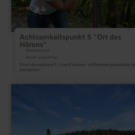
Achtsamkeitspunkt 5 "Ort des
Hörens"
Manderscheid
Ouvert aujourd'hui
Point de vigilance 5 : Lieu d'écoute - différentes possibilités d
perception
en
savoir
plus
sur
:
Biotop
"Heidetümpel"
auf
dem
Kindgen