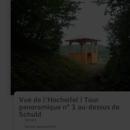
plus
sur
:
Vue
de
l'Hocheifel
|
Tour
panoramique
n°
1
au-
dessus
de
Schuld
Vue de l'Hocheifel | Tour
panoramique n° 1 au-dessus de
Schuld
Schuld
Ouvert aujourd'hui