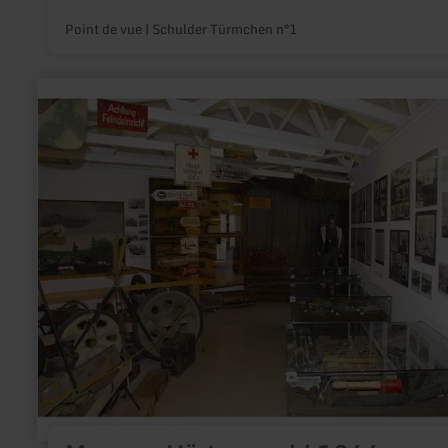
Point de vue | Schulder Türmchen n°1
en
savoir
plus
sur
:
Museum
Hürtgenwald
1944