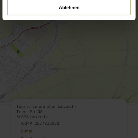
Ablehnen
Tourist- Information Lutzerath
Trierer Str. 36
56826 Lutzerath
(0049) 2677910033
E-mail