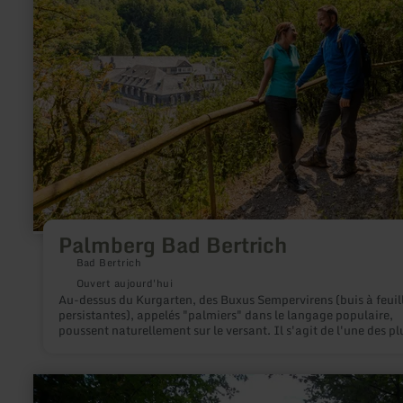
:
Palmberg
Bad
Bertrich
Palmberg Bad Bertrich
Bad Bertrich
Ouvert aujourd'hui
Au-dessus du Kurgarten, des Buxus Sempervirens (buis à feuil
persistantes), appelés "palmiers" dans le langage populaire,
poussent naturellement sur le versant. Il s'agit de l'une des pl
grandes zones de buis au nord des Alpes.
en
savoir