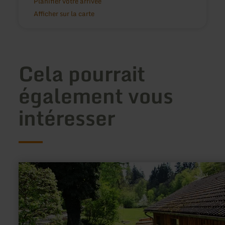
Planifier votre arrivée
Afficher sur la carte
Cela pourrait
également vous
intéresser
en
savoir
plus
sur
:
Museumssägewerk
Zweifall