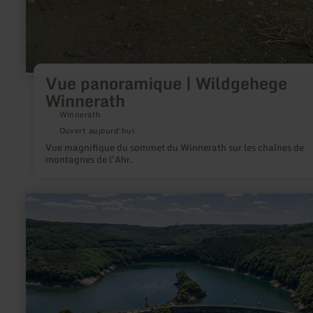
Vue panoramique | Wildgehege
Winnerath
Winnerath
Ouvert aujourd'hui
Vue magnifique du sommet du Winnerath sur les chaînes de
montagnes de l'Ahr.
en
savoir
plus
sur
:
Urfttalsperre