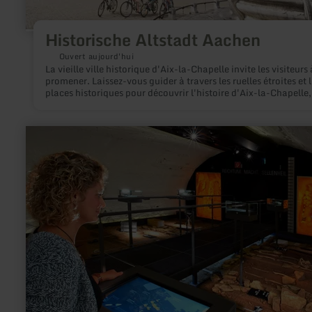
Historische Altstadt Aachen
Ouvert aujourd'hui
La vieille ville historique d'Aix-la-Chapelle invite les visiteurs 
promener. Laissez-vous guider à travers les ruelles étroites et l
places historiques pour découvrir l'histoire d'Aix-la-Chapelle,
vieille de près de 2000 ans.
en
savoir
plus
sur
:
Archäologisches
Museum
Maifeld