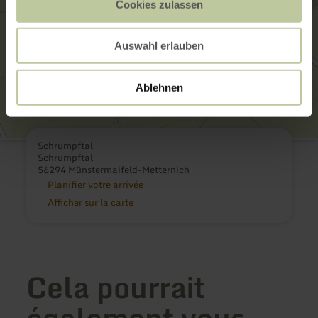
Cookies zulassen
Auswahl erlauben
Ablehnen
Schrumpftal
Schrumpftal
56294 Münstermaifeld-Metternich
Planifier votre arrivée
Afficher sur la carte
Cela pourrait