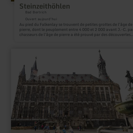
Steinzeithöhlen
Bad Bertrich
Ouvert aujourd'hui
Au pied du Falkenlay se trouvent de petites grottes de l'âge de
pierre, dont le peuplement entre 4 000 et 2 000 avant J.-C. par
chasseurs de l'âge de pierre a été prouvé par des découvertes
correspondantes. Les grottes sont accessibles par le chemin d
randonnée "HeimatSpur Geo-Route", "HeimatSpur Wasserfal
Erlebnisroute".
en
savoir
plus
sur
:
Historische
Altstadt
Aachen