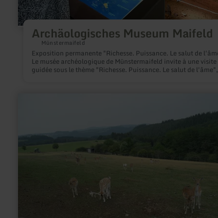
Archäologisches Museum Maifeld
Münstermaifeld
Exposition permanente "Richesse. Puissance. Le salut de l'âm
Le musée archéologique de Münstermaifeld invite à une visite
guidée sous le thème "Richesse. Puissance. Le salut de l'âme"
invite à vous plonger plus profondément dans l'histoire du Mai
Vous irez effectivement en profondeur, car ce musée à la mise
scène captivante se trouve dans la cave voûtée de l'ancienne
en
prévôté.
savoir
plus
sur
:
Vue
panoramique
|
Wildgehege
Winnerath