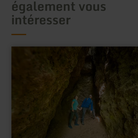
également vous
intéresser
en
savoir
plus
sur
:
Steinzeithöhlen