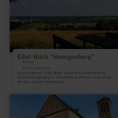
Eifel-Blick "Hemgenberg"
Kreuzau
Ouvert aujourd'hui
Ce point de vue "Eifel-Blick" est situé au sommet de la
colline Hemgenberg, à 253 mètres d'altitude, à l'ouest de
Winden, quartier de Kreuzau.
en
savoir
plus
sur
:
St.