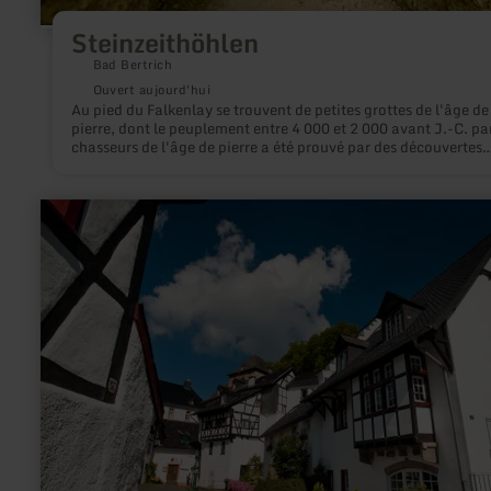
Steinzeithöhlen
Bad Bertrich
Ouvert aujourd'hui
Au pied du Falkenlay se trouvent de petites grottes de l'âge de
pierre, dont le peuplement entre 4 000 et 2 000 avant J.-C. par
chasseurs de l'âge de pierre a été prouvé par des découvertes
correspondantes. Les grottes sont accessibles par le chemin d
randonnée "HeimatSpur Geo-Route", "HeimatSpur Wasserfal
Erlebnisroute".
en
savoir
plus
sur
:
Le
village
historique
de
Blankenheim