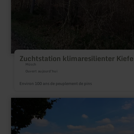
Zuchtstation klimaresilienter Kiefe
Müsch
Ouvert aujourd'hui
Environ 100 ans de peuplement de pins
en
savoir
plus
sur
:
Eifel-
Blick
"Hemgenberg"