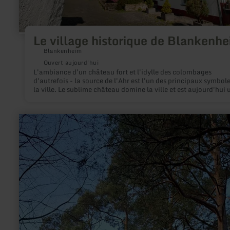
Le village historique de Blankenh
Blankenheim
Ouvert aujourd'hui
L'ambiance d'un château fort et l'idylle des colombages
d'autrefois - la source de l'Ahr est l'un des principaux symbol
la ville. Le sublime château domine la ville et est aujourd'hui 
auberge de jeunesse. Découvre Blankenheim en parcourant le
charmantes ruelles de la vieille ville et ses maisons à colomba
en
savoir
plus
sur
:
Zuchtstation
klimaresilienter
Kiefern