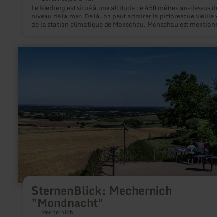
Le Kierberg est situé à une altitude de 450 mètres au-dessus d
niveau de la mer. De là, on peut admirer la pittoresque vieille v
de la station climatique de Monschau. Monschau est mention
pour la première fois dans un document en 1198. Peu après, l
seigneurs de "Montjoie" firent construire un château sur un
promontoire surplombant la vallée de la Rur.
en
savoir
plus
sur
:
SternenBlick:
Mechernich
"Mondnacht"
SternenBlick: Mechernich
"Mondnacht"
Mechernich