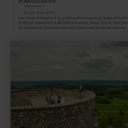
Kakushöhle
Mechernich
Ouvert aujourd'hui
Les traces d'habitat à la grotte préhistorique de Kaka entre Ei
et Weyer remontent à 80.000 ans avant Jésus-Christ. Des gro
de chasseurs-cueilleurs néandertaliens ont laissé derrière eux
nombreux outils en pierre datant du Paléolithique moyen ains
des ossements d'animaux.
en
savoir
plus
sur
:
Tour
de
vue
|
Ruine
du
château
Nürburg