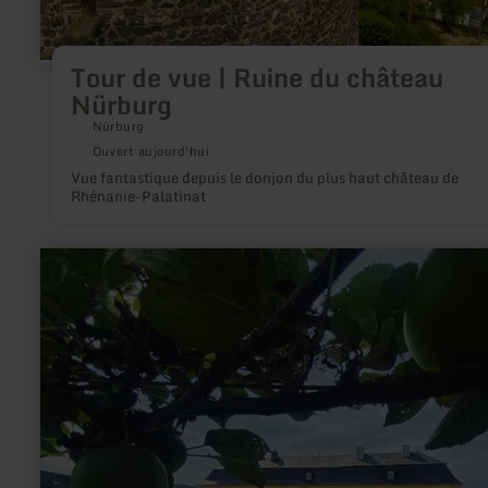
Tour de vue | Ruine du château
Nürburg
Nürburg
Ouvert aujourd'hui
Vue fantastique depuis le donjon du plus haut château de
Rhénanie-Palatinat
en
savoir
plus
sur
:
Schloss
Niederweis