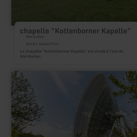
chapelle "Kottenborner Kapelle"
Wershofen
Ouvert aujourd'hui
La chapelle "Kottenborner Kapelle" est située à l'est de
Wershofen.
en
savoir
plus
sur
:
Radioteleskop
Effelsberg