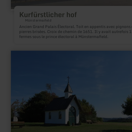
Kurfürstlicher hof
Münstermaifeld
Ancien Grand Palais Électoral. Toit en appentis avec pignons 
pierres brisées. Croix de chemin de 1651. Il y avait autrefois 1
fermes sous le prince électoral à Münstermafield.
en
savoir
plus
sur
:
chapelle
"Kottenborner
Kapelle"