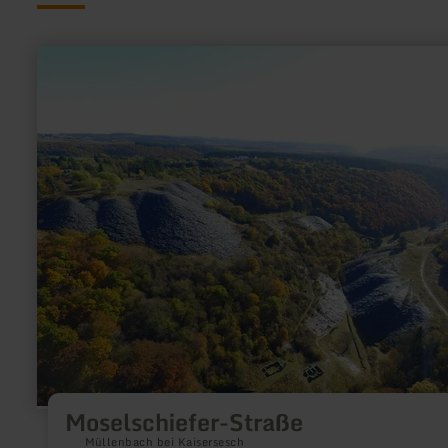
en
savoir
plus
sur
:
Moselschiefer-
Straße
Moselschiefer-Straße
Müllenbach bei Kaisersesch