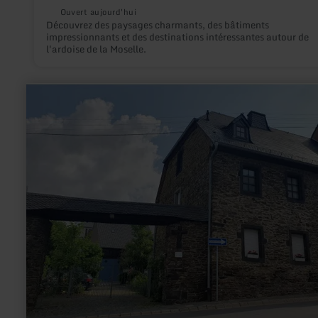
Ouvert aujourd'hui
Découvrez des paysages charmants, des bâtiments
impressionnants et des destinations intéressantes autour de
l'ardoise de la Moselle.
en
savoir
plus
sur
:
Kurfürstlicher
hof