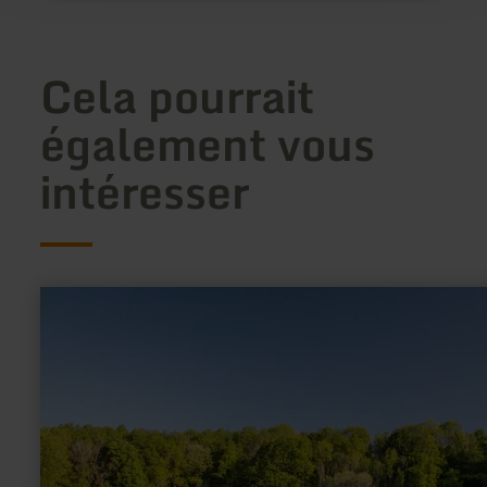
Cela pourrait
également vous
intéresser
en
savoir
plus
sur
:
Mont
Mosen
et
lac
volcanique
de
Windsborn