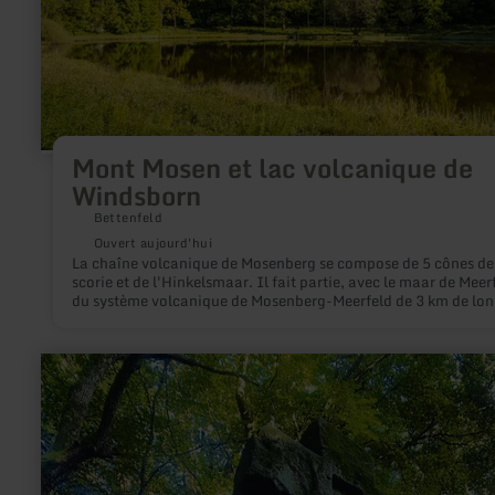
Mont Mosen et lac volcanique de
Windsborn
Bettenfeld
Ouvert aujourd'hui
La chaîne volcanique de Mosenberg se compose de 5 cônes de
scorie et de l'Hinkelsmaar. Il fait partie, avec le maar de Meer
du système volcanique de Mosenberg-Meerfeld de 3 km de lon
environ et orienté vers le NO-SE. Unique lac de cratère au nor
Alpes.
en
savoir
plus
sur
:
Fraubillenkreuz