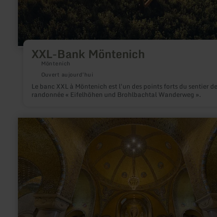
XXL-Bank Möntenich
Möntenich
Ouvert aujourd'hui
Le banc XXL à Möntenich est l'un des points forts du sentier d
randonnée « Eifelhöhen und Brohlbachtal Wanderweg ».
en
savoir
plus
sur
:
Church
of
the
Redeemer
Gerolstein