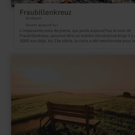
Fraubillenkreuz
Nusbaum
Ouvert aujourd'hui
L'imposante croix de pierre, qui porte aujourd'hui le nom de
Fraubillenkreuz, pourrait être un menhir christianisé érigé il y 
5000 ans déjà. Au 15e siècle, la croix a été mentionnée pour l
première fois dans un document comme borne de délimitation
elle remplit encore cette fonction aujourd'hui.
en
savoir
plus
sur
:
XXL-
Bank
Möntenich