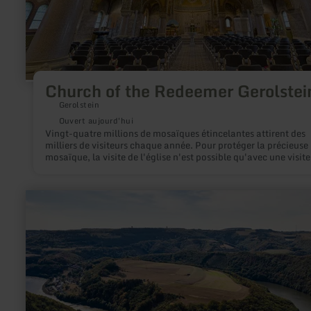
Church of the Redeemer Gerolstei
Gerolstein
Ouvert aujourd'hui
Vingt-quatre millions de mosaïques étincelantes attirent des
milliers de visiteurs chaque année. Pour protéger la précieuse
mosaïque, la visite de l'église n'est possible qu'avec une visite
guidée.
en
savoir
plus
sur
:
Ruines
du
château
de
Falkenstein