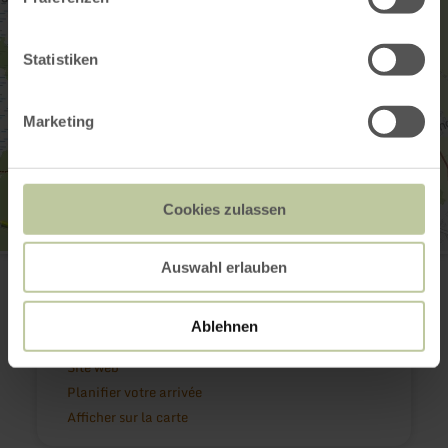
Statistiken
Marketing
Cookies zulassen
Kaiser Karls Bettstatt
Auswahl erlauben
Im Brand
52156 Monschau-Mützenich
+49 2473 55205 0
Ablehnen
E-mail
Site web
Planifier votre arrivée
Afficher sur la carte