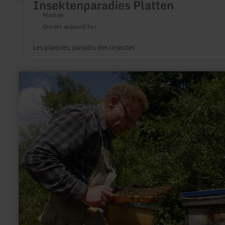
Insektenparadies Platten
Platten
Ouvert aujourd'hui
Les plaques, paradis des insectes
en
savoir
plus
sur
:
Imkerei
Körsten