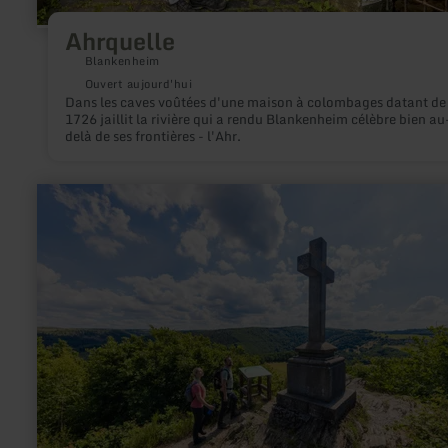
Ahrquelle
Blankenheim
Ouvert aujourd'hui
Dans les caves voûtées d'une maison à colombages datant de
1726 jaillit la rivière qui a rendu Blankenheim célèbre bien au
delà de ses frontières - l'Ahr.
en
savoir
plus
sur
:
Eifel-
Blick
"Schöne
Aussicht"
in
Simmerath-
Einruhr