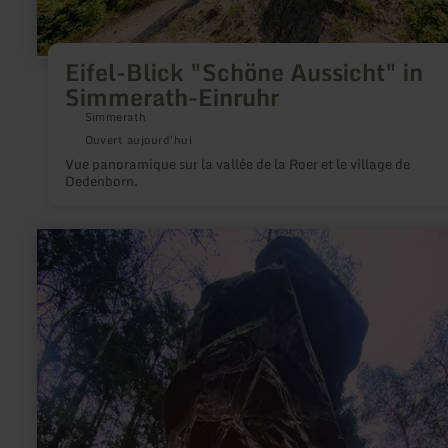
Eifel-Blick "Schöne Aussicht" in
Simmerath-Einruhr
Simmerath
Ouvert aujourd'hui
Vue panoramique sur la vallée de la Roer et le village de
Dedenborn.
en
savoir
plus
sur
:
Predigtstuhl