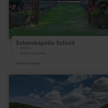
Schornkapelle Schuld
Schuld
Ouvert aujourd'hui
Schorn chapelle
en
savoir
plus
sur
:
Wohnmobilhafen
Heimbach