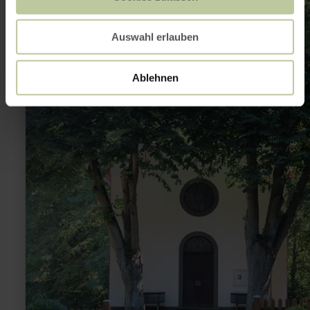
plus
sur
:
Auswahl erlauben
Schornkapelle
Schuld
Ablehnen