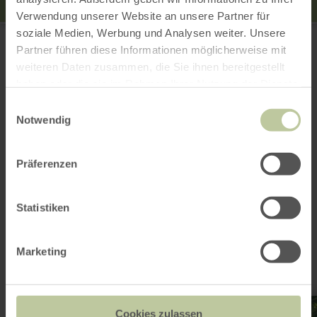
Verwendung unserer Website an unsere Partner für
Stadt Heimbach
soziale Medien, Werbung und Analysen weiter. Unsere
Hengebachstr. 14
Partner führen diese Informationen möglicherweise mit
52396 Heimbach
weiteren Daten zusammen, die Sie ihnen bereitgestellt
Planifier votre arrivée
haben oder die sie im Rahmen Ihrer Nutzung der Dienste
Afficher sur la carte
gesammelt haben.
Einwilligungsauswahl
Notwendig
Cela pourrait
Präferenzen
également vous
Statistiken
intéresser
Marketing
en
savoir
Cookies zulassen