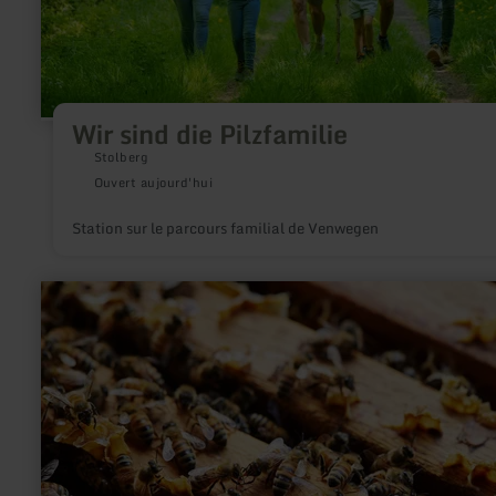
Wir sind die Pilzfamilie
Stolberg
Ouvert aujourd'hui
Station sur le parcours familial de Venwegen
en
savoir
plus
sur
:
Imkerei
Kloos