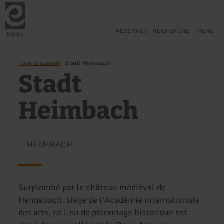
Retour
Aller au contenu principal
Aller à la recherche
Aller à la navigation principa
Aller au pied de page
à
la
page
RÉSERVER
RECHERCHE
MENU
d'accueil
Page d'accueil
Stadt Heimbach
Stadt
Heimbach
HEIMBACH
Surplombé par le château médiéval de
Hengebach, siège de l'Académie internationale
des arts, ce lieu de pèlerinage historique est