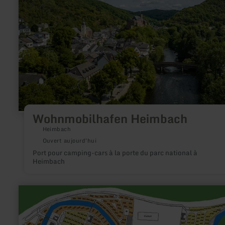
Wohnmobilhafen Heimbach
Heimbach
Ouvert aujourd'hui
Port pour camping-cars à la porte du parc national à
Heimbach
en
savoir
plus
sur
: