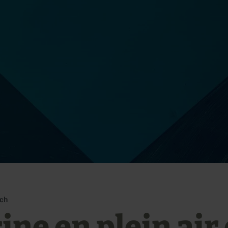
ich
ine en plein air