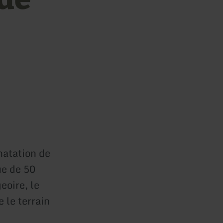
natation de
ue de 50
eoire, le
 le terrain