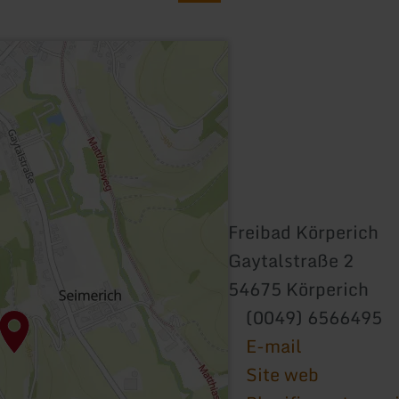
Freibad Körperich
Gaytalstraße 2
54675 Körperich
(0049) 6566495
E-mail
Site web