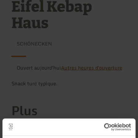
Eifel Kebap
Haus
SCHÖNECKEN
Ouvert aujourd'hui
Autres heures d'ouverture
Snack turc typique.
Plus
d'informations