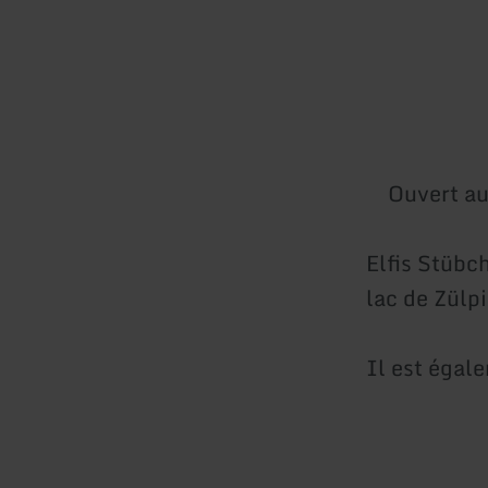
Ouvert au
Elfis Stübc
lac de Zülp
Il est égal