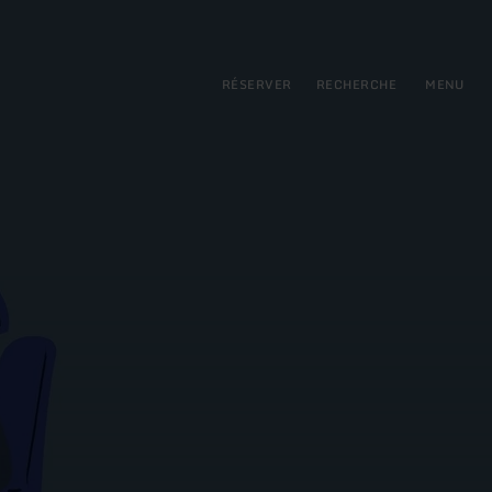
pal
incipale
RÉSERVER
RECHERCHE
MENU