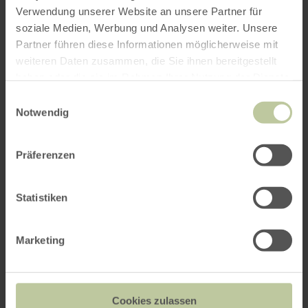
Verwendung unserer Website an unsere Partner für
Plus
soziale Medien, Werbung und Analysen weiter. Unsere
Partner führen diese Informationen möglicherweise mit
d'informations
weiteren Daten zusammen, die Sie ihnen bereitgestellt
haben oder die sie im Rahmen Ihrer Nutzung der Dienste
gesammelt haben.
Einwilligungsauswahl
Notwendig
Heures d'ouverture
Präferenzen
Caractéristiques / Particularités
Statistiken
Catégories
Marketing
Impressions
Cookies zulassen