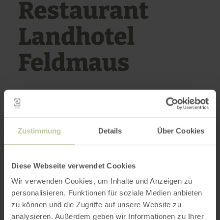
Restaurant
Landhotel
Feldmaus
OLZHEIM
Zustimmung
Details
Über Cookies
Ouvert aujourd'hui
Autres heures d'ouverture
Le chef et propriétaire du Feldmaus, Jan
Diese Webseite verwendet Cookies
Wingels, vous accueille chaleureusement au
Wir verwenden Cookies, um Inhalte und Anzeigen zu
restaurant de l'hôtel. Savourez une cuisine
personalisieren, Funktionen für soziale Medien anbieten
franco-allemande à la carte le soir. Les
zu können und die Zugriffe auf unsere Website zu
réservations de tables sont demandées.
analysieren. Außerdem geben wir Informationen zu Ihrer