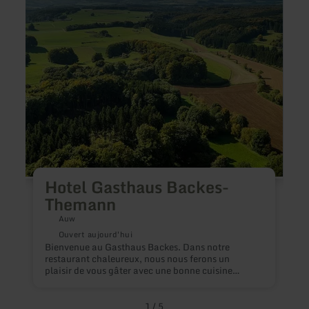
Backes-
Themann
Hotel Gasthaus Backes-
Themann
Auw
L
Ouvert aujourd'hui
c
Bienvenue au Gasthaus Backes. Dans notre
b
restaurant chaleureux, nous nous ferons un
c
plaisir de vous gâter avec une bonne cuisine
c
familiale et de fines spécialités régionales.
c
1
/
5