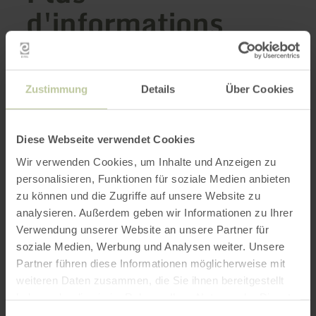
d'informations
Zustimmung
Details
Über Cookies
Heures d'ouverture
Caractéristiques / Particularités
Diese Webseite verwendet Cookies
Wir verwenden Cookies, um Inhalte und Anzeigen zu
Catégories
personalisieren, Funktionen für soziale Medien anbieten
zu können und die Zugriffe auf unsere Website zu
Nombre de places
analysieren. Außerdem geben wir Informationen zu Ihrer
Verwendung unserer Website an unsere Partner für
soziale Medien, Werbung und Analysen weiter. Unsere
Impressions
Partner führen diese Informationen möglicherweise mit
weiteren Daten zusammen, die Sie ihnen bereitgestellt
haben oder die sie im Rahmen Ihrer Nutzung der Dienste
gesammelt haben.