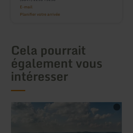
E-mail
Planifier votre arrivée
Cela pourrait
également vous
intéresser
en
en
savoir
savoir
plus
plus
sur
sur
:
:
Hotel
Café
Gasthaus
Chale