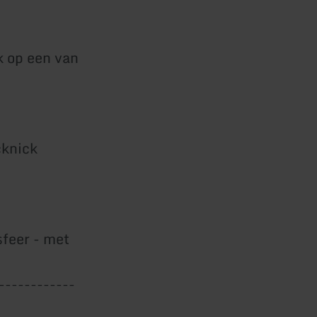
k op een van
cknick
sfeer - met
------------