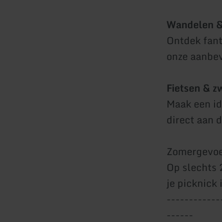
Wandelen &
Ontdek fant
onze aanbev
Fietsen & 
Maak een id
direct aan 
Zomergevoel
Op slechts 
je picknick
------------
------