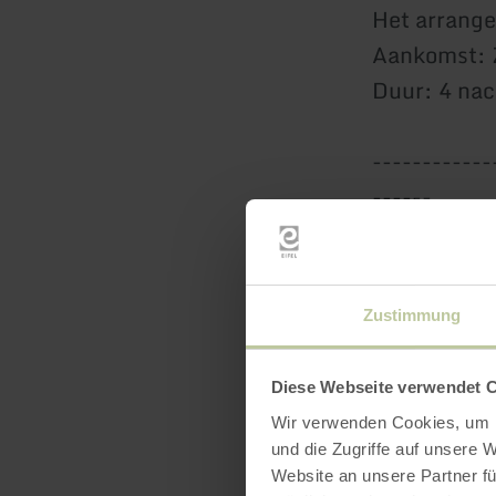
Het arrange
Aankomst: 
Duur: 4 na
------------
------
Boek nu & g
Gun jezelf 
We kijken u
Zustimmung
Diese Webseite verwendet 
Wir verwenden Cookies, um I
und die Zugriffe auf unsere 
Website an unsere Partner fü