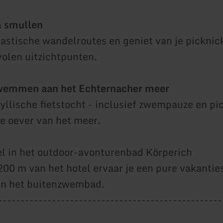
 smullen
astische wandelroutes en geniet van je picknic
olen uitzichtpunten.
zwemmen aan het Echternacher meer
yllische fietstocht - inclusief zwempauze en pi
de oever van het meer.
 in het outdoor-avonturenbad Körperich
200 m van het hotel ervaar je een pure vakantie
 in het buitenzwembad.
--------------------------------------------------