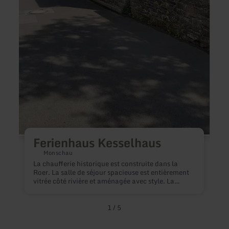
P
H
t
s
Ferienhaus Kesselhaus
Monschau
La chaufferie historique est construite dans la
Roer. La salle de séjour spacieuse est entièrement
vitrée côté rivière et aménagée avec style. La
cheminée ouverte crée une atmosphère
chaleureuse. La maison offre 3 chambres à
coucher, une salle de bain et des toilettes. Places
1
/
5
de parking directement devant la maison. Deux
terrasses avec vue sur la Roer. La maison de