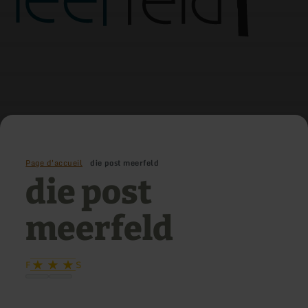
Page d'accueil
die post meerfeld
die post
meerfeld
F
S