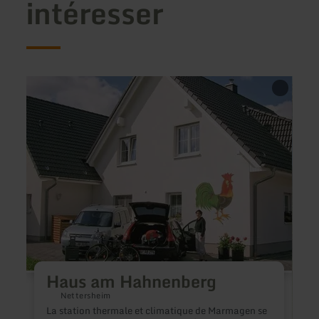
intéresser
en
en
savoir
savoir
plus
plus
sur
sur
:
:
Haus
Ferie
am
Eifelz
Hahnenberg
Haus am Hahnenberg
Nettersheim
La station thermale et climatique de Marmagen se