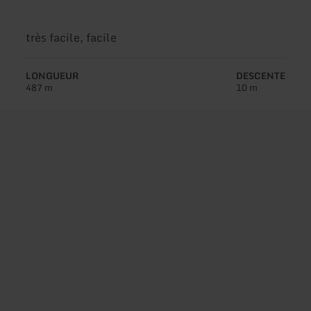
Difficulté:
très facile, facile
LONGUEUR
DESCENTE
487 m
10 m