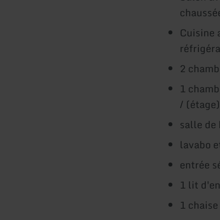
chaussé
Cuisine 
réfrigér
2 chambr
1 chambr
/ (étage)
salle de
lavabo e
entrée s
1 lit d'
1 chaise