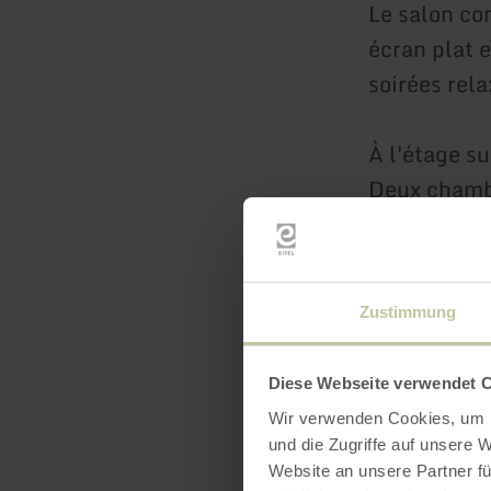
Le salon co
écran plat e
soirées rela
À l'étage s
Deux chambr
magnifique 
escamotable
d'occultati
Zustimmung
La salle de
Diese Webseite verwendet 
baignoire e
Wir verwenden Cookies, um I
disponible.
und die Zugriffe auf unsere 
lavabo spaci
Website an unsere Partner fü