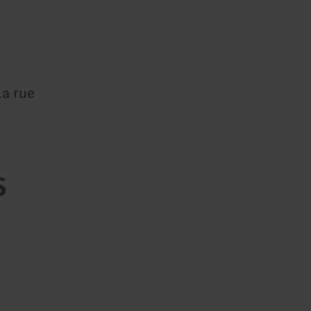
la rue
s