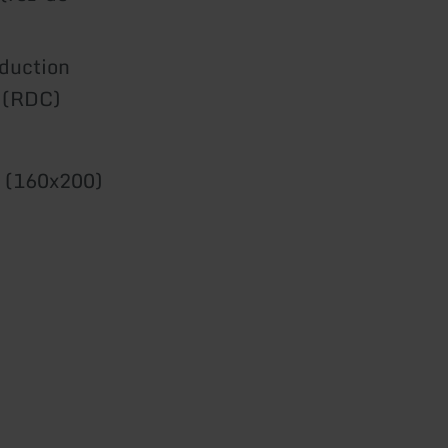
nduction
e (RDC)
l (160x200)