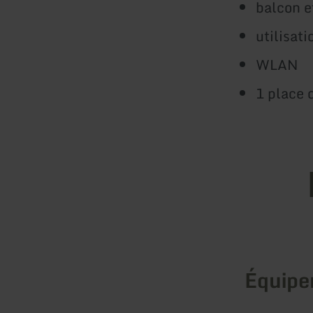
balcon e
utilisati
WLAN
1 place 
Équip