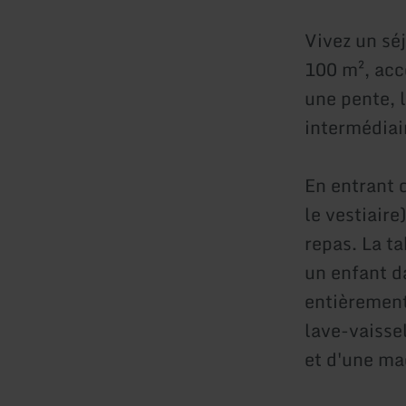
Vivez un sé
100 m², acce
une pente, l
intermédiai
En entrant 
le vestiair
repas. La ta
un enfant d
entièrement
lave-vaissel
et d'une mac