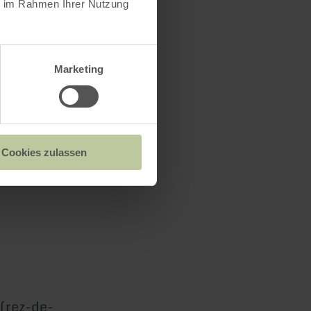
ie im Rahmen Ihrer Nutzung
 et dispose
ises. De là,
Marketing
ente. La
été !
ux, équipé
Cookies zulassen
de l'air
 (rez-de-