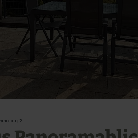
wohnung 2
s Panoramablic