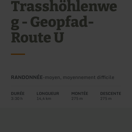
Trasshöhlenwe
g - Geopfad-
Route U
Type
Difficulté:
RANDONNÉE
-
moyen, moyennement difficile
de
circuit:
DURÉE
LONGUEUR
MONTÉE
DESCENTE
3:30 h
14,4 km
275 m
275 m