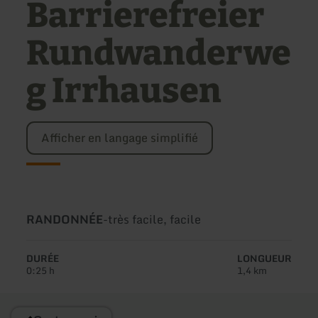
Barrierefreier
Rundwanderwe
g Irrhausen
Afficher en langage simplifié
Type
Difficulté:
RANDONNÉE
-
très facile, facile
de
circuit:
DURÉE
LONGUEUR
0:25 h
1,4 km