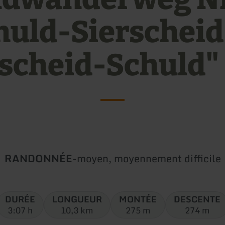
huld-Sierscheid
scheid-Schuld"
Type
Difficulté:
RANDONNÉE
-
moyen, moyennement difficile
de
circuit:
DURÉE
LONGUEUR
MONTÉE
DESCENTE
3:07 h
10,3 km
275 m
274 m