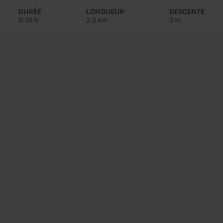
circuit:
DURÉE
LONGUEUR
DESCENTE
0:26 h
2,2 km
3 m