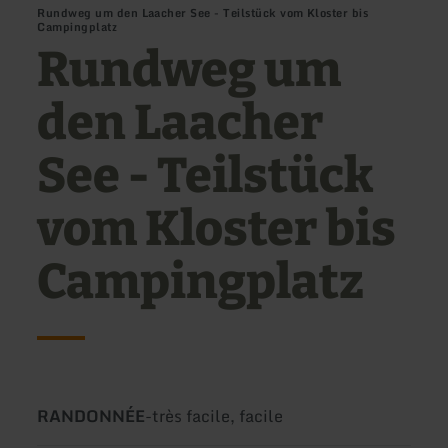
Rundweg um den Laacher See - Teilstück vom Kloster bis
Campingplatz
Rundweg um
den Laacher
See - Teilstück
vom Kloster bis
Campingplatz
Type
Difficulté:
RANDONNÉE
-
très facile, facile
de