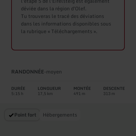
l'étape 5 de l'Eifelsteig est également
déviée dans la région d'Olef.
Tu trouveras le tracé des déviations
dans les informations disponibles sous
la rubrique « Téléchargements ».
Type
Difficulté:
RANDONNÉE
-
moyen
de
circuit:
DURÉE
LONGUEUR
MONTÉE
DESCENTE
5:15 h
17,5 km
491 m
313 m
Point fort
Hébergements