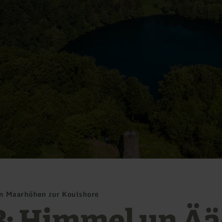
n Maarhöhen zur Koulshore
: Himmel un Ää