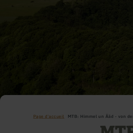
Page d'accueil
MTB: Himmel un Ääd - von de
MTB