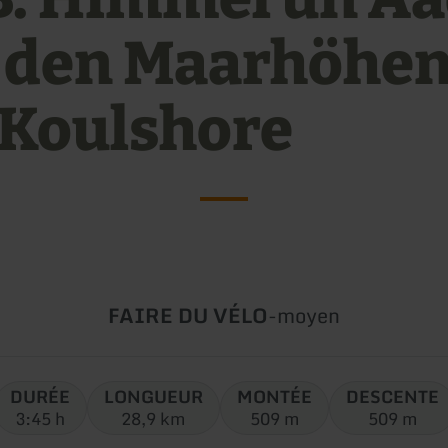
 den Maarhöhe
 Koulshore
Type
Difficulté:
FAIRE DU VÉLO
-
moyen
de
circuit:
DURÉE
LONGUEUR
MONTÉE
DESCENTE
3:45 h
28,9 km
509 m
509 m