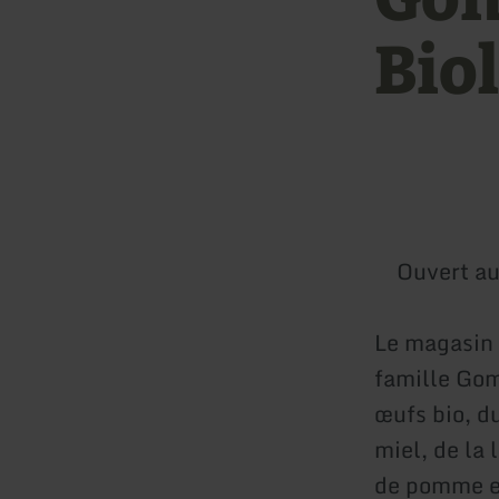
Bio
Ouvert au
Le magasin 
famille Gom
œufs bio, d
miel, de la 
de pomme et