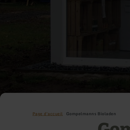
Page d'accueil
Gompelmanns Bioladen
Go