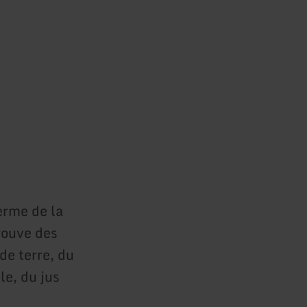
erme de la
rouve des
de terre, du
le, du jus