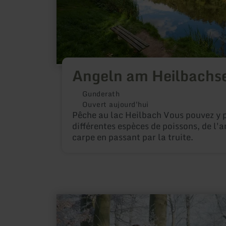
Angeln am Heilbachs
Gunderath
Ouvert aujourd'hui
Pêche au lac Heilbach Vous pouvez y 
différentes espèces de poissons, de l'a
carpe en passant par la truite.
en
savoir
plus
sur