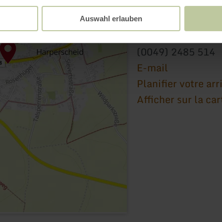
Gestüt Windrose
Harperscheid 55
Auswahl erlauben
53937 Schleiden-Ha
(0049) 2485 514
E-mail
Planifier votre arr
Afficher sur la car