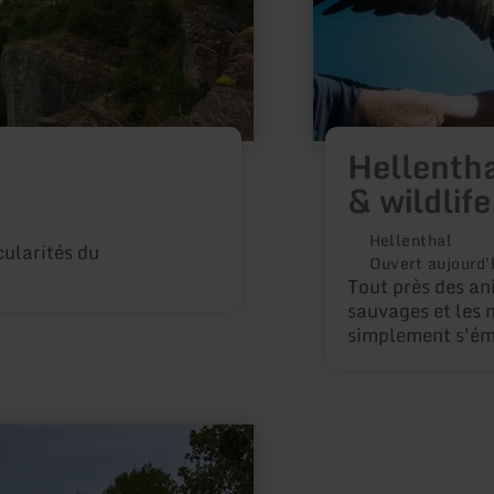
open-
air
enclosure
Hellentha
& wildlif
Hellenthal
cularités du
Ouvert aujourd'
Tout près des an
sauvages et les n
simplement s'éme
dans la station d
sauvage en plein 
visiteurs rencon
indigènes tels qu
mais aussi de mi
majestueux cond