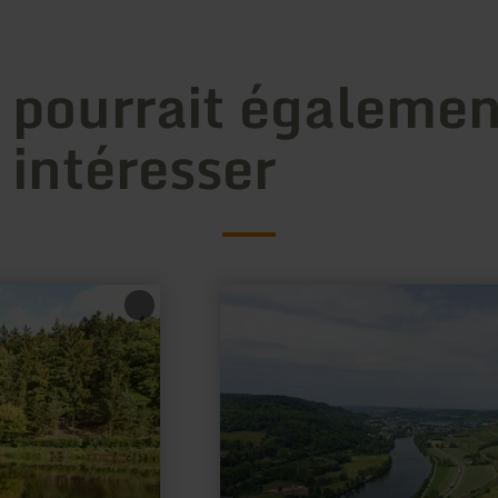
 pourrait égalemen
 intéresser
en
savoir
plus
sur
:
Natürlich
Igel