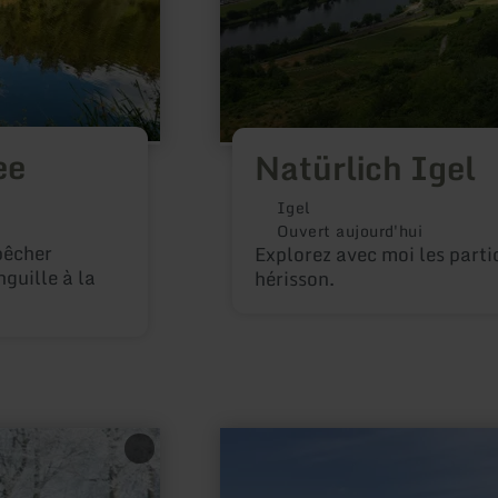
ee
Natürlich Igel
Igel
Ouvert aujourd'hui
pêcher
Explorez avec moi les parti
nguille à la
hérisson.
en
savoir
plus
sur