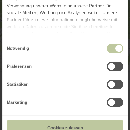
Verwendung unserer Website an unsere Partner für
soziale Medien, Werbung und Analysen weiter. Unsere
Partner führen diese Informationen möglicherweise mit
weiteren Daten zusammen, die Sie ihnen bereitgestellt
haben oder die sie im Rahmen Ihrer Nutzung der Dienste
gesammelt haben.
Einwilligungsauswahl
Notwendig
Präferenzen
Wintersportgebiet Nürburg
Graf-Ulrich-Halle
53520 Nürburg
Statistiken
Planifier votre arrivée
Afficher sur la carte
Marketing
Cookies zulassen