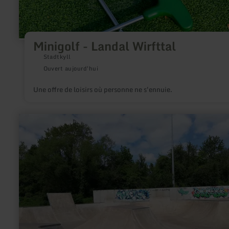
Minigolf - Landal Wirfttal
Stadtkyll
Ouvert aujourd'hui
Une offre de loisirs où personne ne s'ennuie.
en
savoir
plus
sur
:
Parc
d'amusement