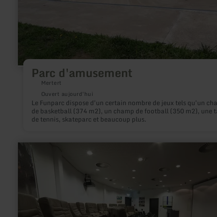
Parc d'amusement
Mertert
Ouvert aujourd'hui
Le Funparc dispose d'un certain nombre de jeux tels qu'un c
de basketball (374 m2), un champ de football (350 m2), une t
de tennis, skateparc et beaucoup plus.
en
savoir
plus
sur
:
Cinéma
au
Musée
de
l’imprimerie