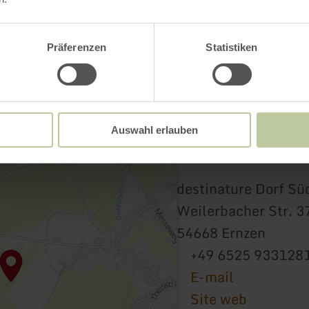
Präferenzen
Statistiken
Auswahl erlauben
destinature Dorf Sü
Weilerbacher Str. 3
54668 Ernzen
+49 6525 933128
E-mail
Site web