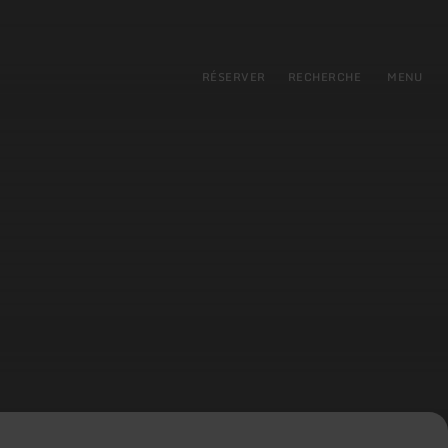
pal
incipale
RÉSERVER
RECHERCHE
MENU