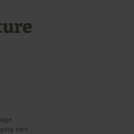
ture
llage
mping-cars