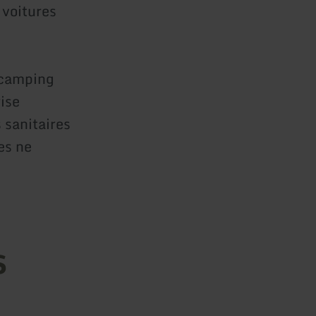
voitures
e camping
ise
s sanitaires
es ne
s