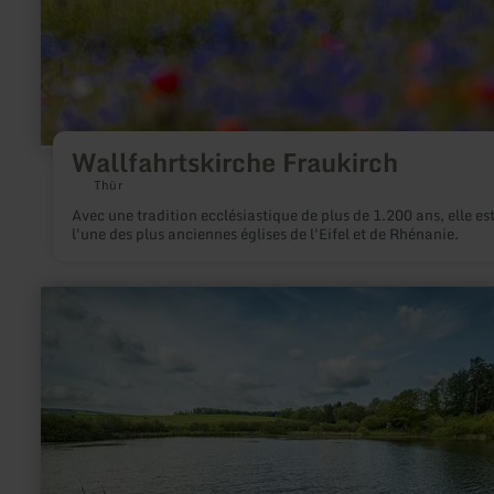
Wallfahrtskirche Fraukirch
Thür
Avec une tradition ecclésiastique de plus de 1.200 ans, elle es
l'une des plus anciennes églises de l'Eifel et de Rhénanie.
en
savoir
plus
sur
:
Eichholzmaar
Steffeln