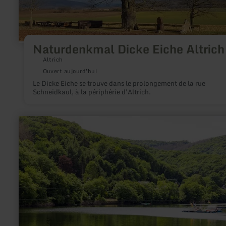
Naturdenkmal Dicke Eiche Altrich
Altrich
Ouvert aujourd'hui
Le Dicke Eiche se trouve dans le prolongement de la rue
Schneidkaul, à la périphérie d'Altrich.
en
savoir
plus
sur
:
Staubecken
Heimbach