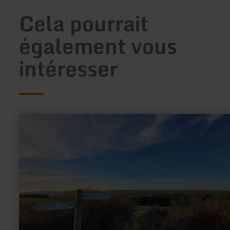
Cela pourrait
également vous
intéresser
en
savoir
plus
sur
:
Eifel-
Blicke:
Der
"Katzenkopf“
bei
Gondenbrett