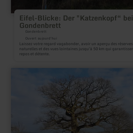
Eifel-Blicke: Der "Katzenkopf“ bei
Gondenbrett
Gondenbrett
Ouvert aujourd'hui
Laissez votre regard vagabonder, avoir un aperçu des réserves
naturelles et des vues lointaines jusqu'à 50 km qui garantisse
repos et détente.
en
savoir
plus
sur
:
Naturdenkmal
Dicke
Eiche
Altrich