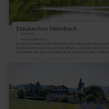
Staubecken Heimbach
Heimbach
Ouvert aujourd'hui
Le bassin de retenue de Heimbach offre une combinaison parf
de découverte de la nature et de détente - avec des sentiers de
randonnée, des tours en pédalo et en canoë ainsi qu'un détour
l'impressionnante centrale électrique de style Art nouveau de
Heimbach.
en
savoir
plus
sur
:
Wallfahrtskirche
Fraukirch