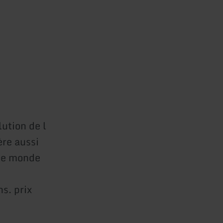
ution de l
re aussi
 le monde
s. prix