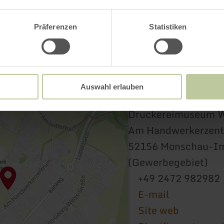
Präferenzen
Statistiken
Auswahl erlauben
Druckereimuseum W
Am Handwerkerzent
52156 Monschau-I
(Gewerbegebiet)
+49 2472 982982
E-mail
Site web