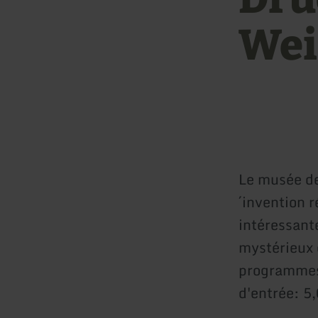
Wei
Le musée de
´invention 
intéressant
mystérieux 
programmes 
d'entrée: 5,